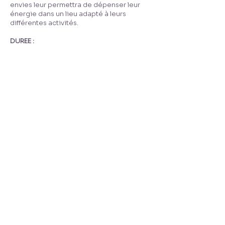
envies leur permettra de dépenser leur
énergie dans un lieu adapté à leurs
différentes activités.
DUREE :
DEUX SEANCES D'ATELIERS
NIVEAU DE CONCERTATION :
INFORMATION
CONCERTATION​​​
FORMAT :
ARPENTAGE DANS LA COUR
DEUX ATELIERS PARTICIPATIFS AVEC DEUX
CLASSES
REUNION PUBLIQUE (à venir)
OUTILS MIS EN PLACE :
LIVRET D'ACTIVITES : RELEVE ET LECTURE DU
PAYSAGE
COLLAGE DESSINS SUR PLAN MASSE
Agence B. Jardins &
Paysages