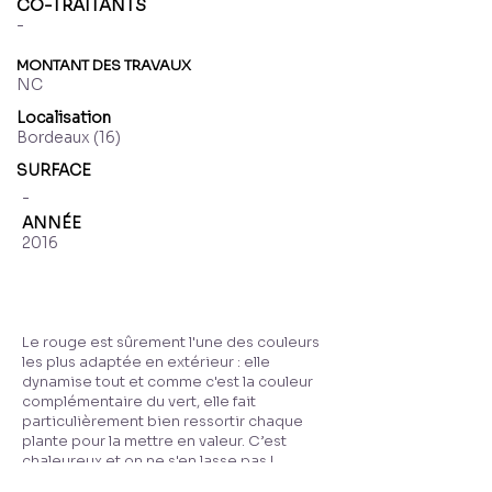
CO-TRAITANTS
-
MONTANT DES TRAVAUX
NC
Localisation
Bordeaux (16)
SURFACE
-
ANNÉE
2016
Le rouge est sûrement l'une des couleurs
les plus adaptée en extérieur : elle
dynamise tout et comme c'est la couleur
complémentaire du vert, elle fait
particulièrement bien ressortir chaque
plante pour la mettre en valeur. C’est
chaleureux et on ne s'en lasse pas !